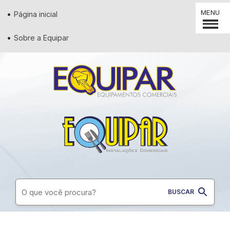
MENU
Página inicial
Sobre a Equipar
Supermercados
Padaria
Restaurantes
Conveniência
Lanchonetes
Diversos
Açougues
Pizzaria
Utilidades