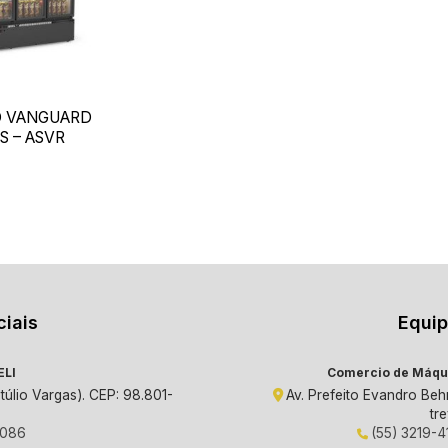
O VANGUARD
S – ASVR
ciais
Equip
ELI
Comercio de Máqui
túlio Vargas). CEP: 98.801-
Av. Prefeito Evandro Be
tr
9086
(55) 3219-