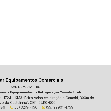
ar Equipamentos Comerciais
SANTA MARIA – RS
nas e Equipamentos de Refrigeração Camobi Eireli
hr , 1724 – KM3 (Faixa Velha em direção a Camobi, 300m do
evo do Castelinho). CEP: 97.110-800
4186
(55) 3219-4156
(55) 99901-4759