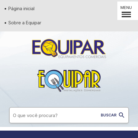
MENU
Página inicial
Sobre a Equipar
Supermercados
Padaria
Restaurantes
Conveniência
Lanchonetes
Diversos
Açougues
Pizzaria
Utilidades