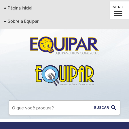
MENU
Página inicial
Sobre a Equipar
Supermercados
Padaria
Restaurantes
Conveniência
Lanchonetes
Diversos
Açougues
Pizzaria
Utilidades