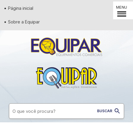
MENU
Página inicial
Sobre a Equipar
Supermercados
Padaria
Restaurantes
Conveniência
Lanchonetes
Diversos
Açougues
Pizzaria
Utilidades