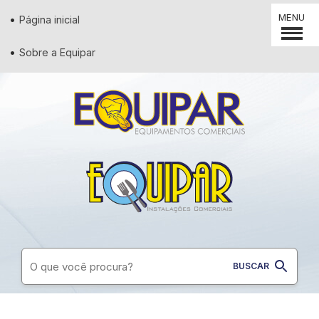
MENU
Página inicial
Sobre a Equipar
Supermercados
Padaria
Restaurantes
Conveniência
Lanchonetes
Diversos
Açougues
Pizzaria
Utilidades