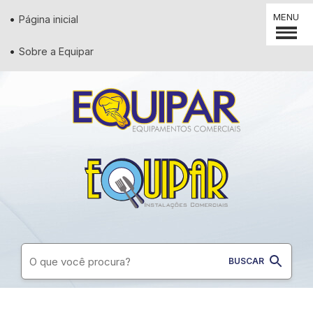
MENU
Página inicial
Sobre a Equipar
Supermercados
Padaria
Restaurantes
Conveniência
Lanchonetes
Diversos
Açougues
Pizzaria
Utilidades