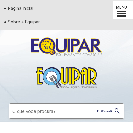
MENU
Página inicial
Sobre a Equipar
Supermercados
Padaria
Restaurantes
Conveniência
Lanchonetes
Diversos
Açougues
Pizzaria
Utilidades