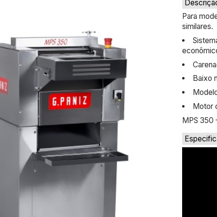
Descriçã
Para model
similares.
Sistema
econômic
Carena
Baixo n
Modelo
Motor 
MPS 350 
Especifi