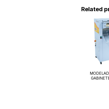
Related p
MODELAD
GABINET