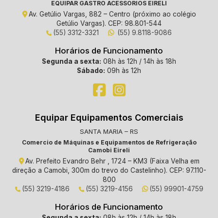
EQUIPAR GASTRO ACESSORIOS EIRELI
Av. Getúlio Vargas, 882 – Centro (próximo ao colégio
Getúlio Vargas). CEP: 98.801-544
(55) 3312-3321
(55) 9.8118-9086
Horários de Funcionamento
Segunda a sexta:
08h às 12h / 14h às 18h
Sábado:
09h às 12h
Equipar Equipamentos Comerciais
SANTA MARIA – RS
Comercio de Máquinas e Equipamentos de Refrigeração
Camobi Eireli
Av. Prefeito Evandro Behr , 1724 – KM3 (Faixa Velha em
direção a Camobi, 300m do trevo do Castelinho). CEP: 97.110-
800
(55) 3219-4186
(55) 3219-4156
(55) 99901-4759
Horários de Funcionamento
Segunda a sexta:
08h às 12h / 14h às 18h