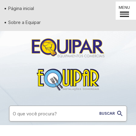
MENU
Página inicial
Sobre a Equipar
Supermercados
Padaria
Restaurantes
Conveniência
Lanchonetes
Diversos
Açougues
Pizzaria
Utilidades